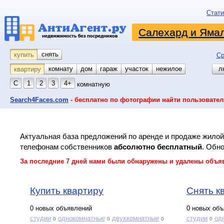
Стати
Салехард и Яма
снять
купить
Ср
комнату
койко-место
дом
гараж
участок
нежилое
л
квартиру
С
1
2
3
4+
комнатную
Search4Faces.com
- бесплатно по фотографии найти пользовател
Актуальная база предложений по аренде и продаже жило
телефонам собственников
абсолютно бесплатный
. Обн
За последние 7 дней нами были обнаружены и удалены объявле
Купить квартиру
Снять к
0 новых объявлений
0 новых об
студии
однокомнатные
двухкомнатные
студии
од
0
0
0
0