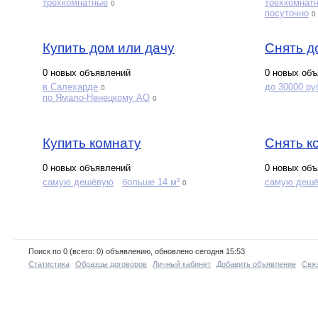
трехкомнатные
трехкомнат
0
посуточно
0
Купить дом или дачу
Снять д
0 новых объявлений
0 новых об
в Салехарде
до 30000 ру
0
по Ямало-Ненецкому АО
0
Купить комнату
Снять к
0 новых объявлений
0 новых об
самую дешёвую
больше 14 м²
самую деш
0
Поиск по 0 (всего: 0) объявлению, обновлено сегодня 15:53
Статистика
Образцы договоров
Личный кабинет
Добавить объявление
Связ