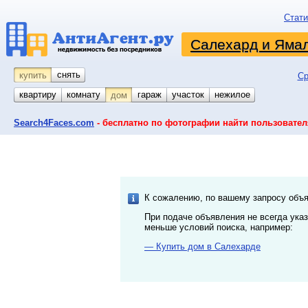
Стати
Салехард и Яма
снять
купить
Ср
квартиру
комнату
койко-место
гараж
участок
нежилое
дом
Search4Faces.com
- бесплатно по фотографии найти пользовател
К сожалению, по вашему запросу объя
При подаче объявления не всегда ука
меньше условий поиска, например:
— Купить дом в Салехарде